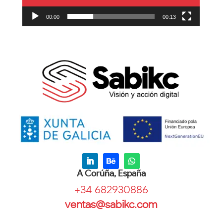
00:00
00:13
A Corúña, España
+34 682930886
ventas@sabikc.com