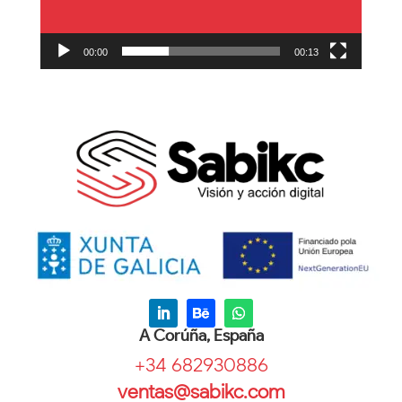
00:00
00:13
A Corúña, España
+34 682930886
ventas@sabikc.com