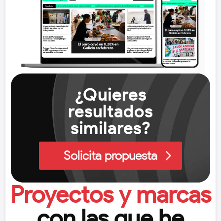
Reproductor
¿Quieres
de
vídeo
resultados
similares?
Solicita propuesta
Proyectos y marcas
con las que he